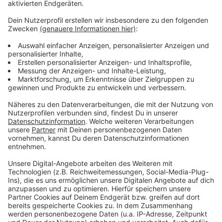
Es gibt diese Dinge im Leben, die können uns zur
Weißglut treiben. Bahnstreiks. Plötzlicher Schneefall.
Eiskratzen am frühen Morgen. Leute, die nicht
Autofahren können. Menschen, die seltsame Wörter
benutzen. Wo andere sich vor Verzweiflung das
Gesicht bis zum Bauchnabel ziehen oder ihren Kopf
gegen die Wand hauen wollen, geht in eben diesem
Kopf von Laura Potting ein Karussell los. Irgendwo
zwischen wirren Gedanken und scharfer
Alltagsbeobachtung. Ein bisschen ausgeflippt,
meistens bunt und nie ganz ernst gemeint.
Anzeige