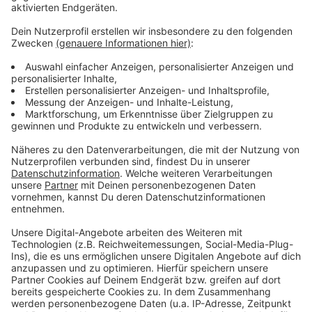
Anzeige
Es gibt diese Dinge im Leben, die können uns zur
Weißglut treiben. Bahnstreiks. Plötzlicher Schneefall.
Eiskratzen am frühen Morgen. Leute, die nicht
Autofahren können. Menschen, die seltsame Wörter
benutzen. Wo andere sich vor Verzweiflung das
Gesicht bis zum Bauchnabel ziehen oder ihren Kopf
gegen die Wand hauen wollen, geht in eben diesem
Kopf von Laura Potting ein Karussell los. Irgendwo
zwischen wirren Gedanken und scharfer
Alltagsbeobachtung. Ein bisschen ausgeflippt,
meistens bunt und nie ganz ernst gemeint.
Anzeige