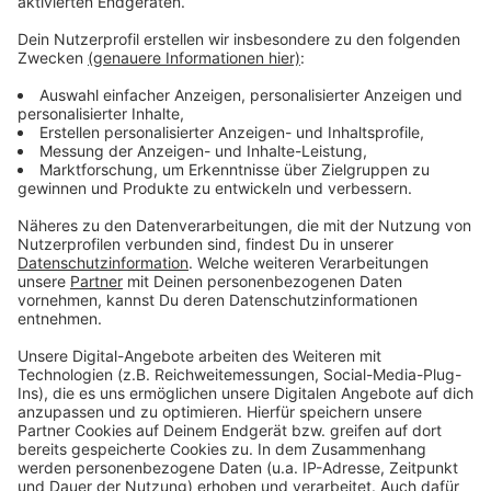
Es gibt diese Dinge im Leben, die können uns zur
Weißglut treiben. Bahnstreiks. Plötzlicher Schneefall.
Eiskratzen am frühen Morgen. Leute, die nicht
Autofahren können. Menschen, die seltsame Wörter
benutzen. Wo andere sich vor Verzweiflung das
Gesicht bis zum Bauchnabel ziehen oder ihren Kopf
gegen die Wand hauen wollen, geht in eben diesem
Kopf von Laura Potting ein Karussell los. Irgendwo
zwischen wirren Gedanken und scharfer
Alltagsbeobachtung. Ein bisschen ausgeflippt,
meistens bunt und nie ganz ernst gemeint.
Anzeige