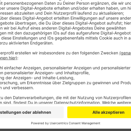
In den kommenden Wochen lässt der Kreis die Straß
Waldorf komplett erneuern. Dabei werden sowohl die
saniert. Die gesamten Kosten belaufen sich auf rund
Für die Baumaßnahme muss die K 43 in diesem Abschn
größere Auswirkungen auf die Autofahrer in der Regi
im näheren Umfeld führt die Umleitung über Ahrhütt
Anzeige