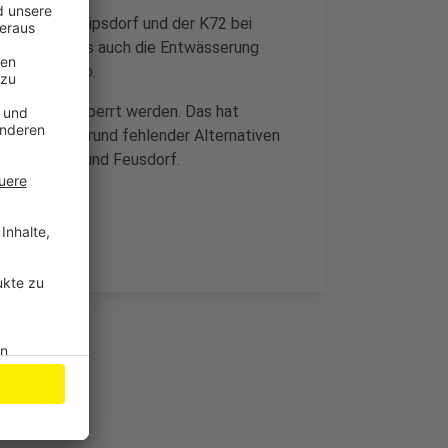
e zwischen Ripsdorf und der K72 bei
 Fahrbahn als auch die Entwässerung
 820.000 Euro.
itt voll gesperrt werden. Das hat
on, denn aufgrund fehlender Alternativen
e, Wiesbaum und Feusdorf.