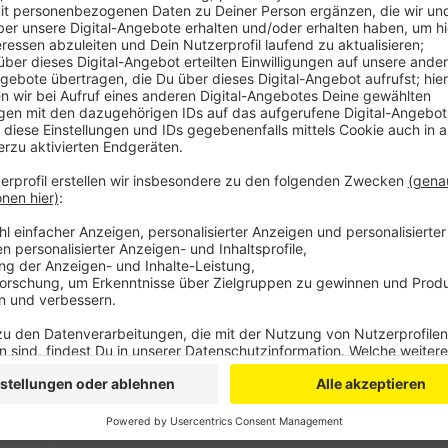
Am Sonntagabend sei ein Autofahrer auf der B477 in 
von der Straße abgekommen, sagte ein Polizei-Sprec
gegenzulenken, sein Auto hat sich allerdings übersch
Krankenhaus.
Bereits am Samstag hatte es auf der Strecke zwis
gekracht. Ein Autofahrer war auf der Landstraße in 
Zusammenstoß hat sich das entgegenkommende Auto
Graben liegen geblieben.
Beide Insassen haben sich bei dem Unfall schwer ver
verletzt. Und die herumfliegenden Trümmerteile der 
weiteres Auto. Die Landstraße war rund anderthalb S
Anzeige