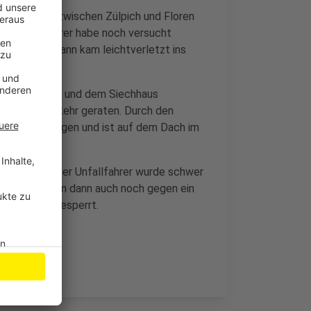
einer Kurve zwischen Zülpich und Floren
her. Der Fahrer habe noch versucht
lagen. Der Mann kam leichtverletzt ins
chen Rövenich und dem Siechhaus
den Gegenverkehr geraten. Durch den
 überschlagen und ist auf dem Dach im
letzt. Auch der Unfallfahrer wurde schwer
Autos prallten dann auch noch gegen ein
tunden vollgesperrt.