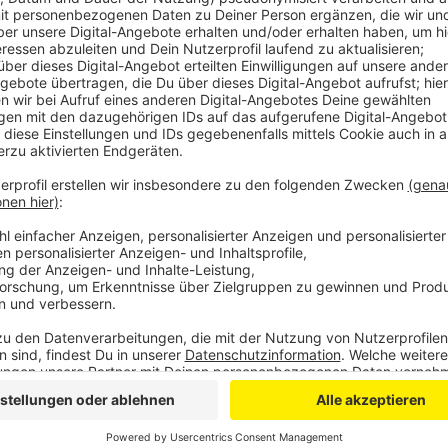
Angefangen hat es mit einem Unfall an einem Bahnübe
hatte gegen 7:30 Uhr die geschlossenen Schranken 
wurde von einem Zug erfasst. Ein Hubschrauber hat 
ins Krankenhaus geflogen. Die Bahnstrecke zwischen
Stunden gesperrt.
Am Mittag ist ein Ehepaar aus Rheinland-Pfalz auf 
Binz und Hellenthal-Neuhaus verunglückt. Nach Poliz
ungeklärten Gründen mit dem Auto von der Straße
gefahren. Die Feuerwehr hat die beiden aus ihrem Au
Rettungshubschrauber im Einsatz.
Und in Zülpich ist am Mittag um 12:40 Uhr noch ein F
Frankengraben offenbar der Vorderreifen geplatzt. Da
Auch er kam ins Krankenhaus.
Anzeige