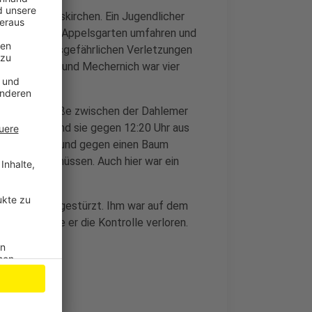
rgang in Euskirchen. Ein Jugendlicher
in der Straße Appelsgarten umfahren und
ihn mit lebensgefährlichen Verletzungen
 Weilerswist und Mechernich war vier
einer Landstraße zwischen der Dahlemer
eiangaben sind sie gegen 12:20 Uhr aus
 abgekommen und gegen einen Baum
to befreien müssen. Auch hier war ein
ahrradfahrer gestürzt. Ihm war auf dem
raufhin habe er die Kontrolle verloren.