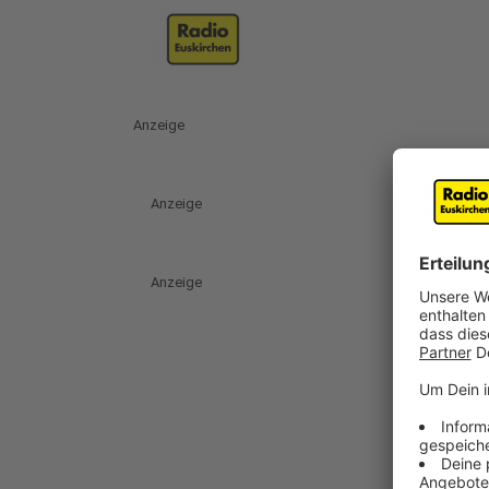
Anzeige
Anzeige
Anzeige