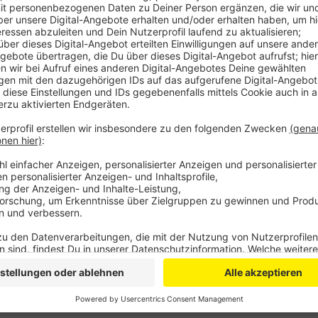
zu entsorgen, ohne das später getan zu haben. Da
Die Strafe von vier Jahren ist im Grundsatz die 
wird – für höhere Strafen ist das Landgericht zu
Veröffentlicht:
Donnerstag, 04.06.2020 12:33
Anzeige