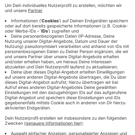
Kallmuth und Urfey, wo es um 12.00 Uhr eine
Freiluftmesse geben wird. Dort werden die Reiter,
Pferde und Fußpilger gesegnet.
Nach der Messe geht es zurück nach Kallmuth.
Hauptzelebrant ist diesmal der Abt Friedhelm
Tissen, der Obere der Benediktinerabtei
Kornelimünster. Festprediger ist der "Bergische
Jong", Diakon Willibert Pauels.
Veröffentlicht:
Dienstag, 30.04.2019 08:48
Anzeige