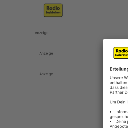
Anzeige
Anzeige
Anzeige