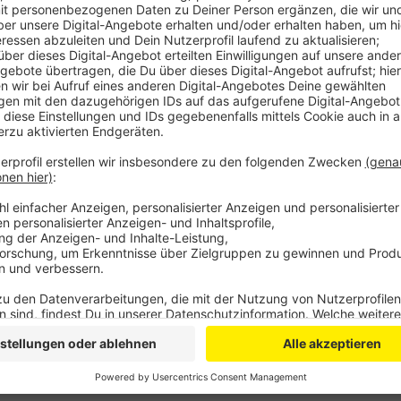
Anzeige
Bürgerinnen und Bürger konnten die Fläche ausprobier
Landschaftsarchitekturbüro hat daraus jetzt einen er
offene, aber nicht leere Fläche - mit Bepflanzung, S
Gastronomie sei nicht geplant, heißt es vom beteil
die Pläne überarbeitet und anschließend der Politik v
Anzeige