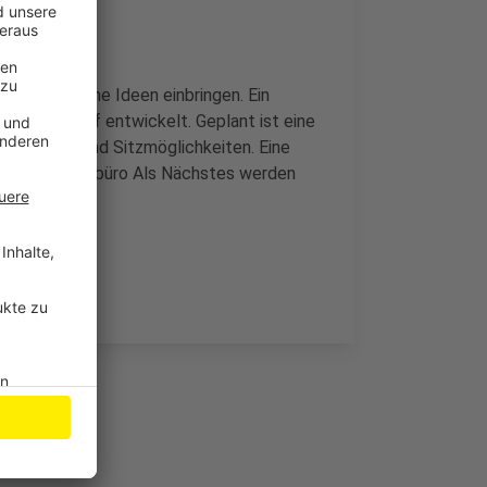
en und eigene Ideen einbringen. Ein
sten Entwurf entwickelt. Geplant ist eine
pielgeräten und Sitzmöglichkeiten. Eine
igten Planungsbüro Als Nächstes werden
orgestellt.