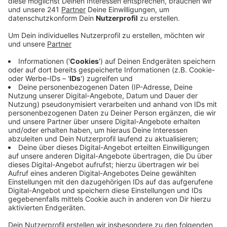
in der Eifel entscheiden.
Die Gäste würden im Schnitt zwischen vier und
zehn Tagen bleiben – das zeige, dass die Gäste
hier ihren Haupturlaub verbringen, heißt es von der
Nordeifel Tourismus. Besonders beliebt seien Rad-
und Wandertouren.
Vom Nationalpark Eifel heißt es dagegen, dass es
an den beliebten Zielen unter Umständen sehr voll
sein kann. In den letzten Monaten hätten die
Besucherzählgeräte im Nationalpark knapp 60
Prozent mehr Gäste gezählt als im selben
Zeitraum des Vorjahres – und da seien die Zahlen
schon sehr hoch gewesen.
Ein Sprecher rät deswegen dazu, die Hotspots, wie
den Wilden Kermeter oder Wollseifen, zu meiden
und sich Alternativen zu suchen. Zum Beispiel die
neu eingerichteten Wanderrouten Eifelspuren und