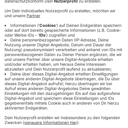
Anzeige
Der 57-Jährige war gestern Vormittag zu Fuß auf der
Kaumannstraße unterwegs, als ihn ein Radfahrer
rechts überholte, wie die Polizei mitteilte. Der
Unbekannte habe ihn von hinten zu Boden gestoßen
und dann versucht, dem 57-Jährigen die Tasche zu
entreißen. Anschließend flüchtete der Unbekannte in
Richtung Kuchenheimer Straße. Der 57-Jährige
verletzte sich bei dem Sturz und erstattete Anzeige
bei der Polizei. Diese fahndet nun nach dem
Unbekannten.
Eine Täterbeschreibung gibt es
>HIER<
.
Anzeige