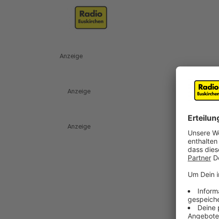
Anzeige
Anzeige
Anzeige