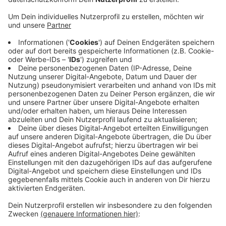
Anzeige
Der Mann wurde am Sonntagmorgen im Kölner
Stadtteil Meschenich aufgegriffen. Der 81-Jährige sei
wohlauf, teilte die Polizei mit.
Der Mann wurde seit Samstagabend vermisst. Um ihn
zu finden, wurden eine Fliegerstaffel und Suchhunde
eingesetzt. Außerdem rief die Polizei am
Sonntagmorgen die Bevölkerung auf, die Augen
offenzuhalten. Die Bezirkspolizei bedankt sich für die
Mithilfe bei der Suche, heißt es.
Anzeige