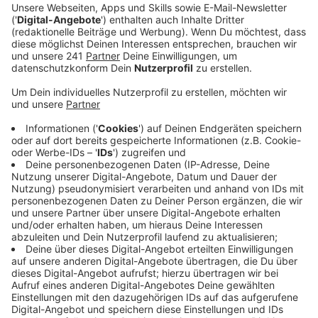
Anzeige
Eine allgemeine Verkehrskontrolle auf der A1 hat jetzt
zur Aufdeckung einer Cannabisplantage geführt. Im
letzten Jahr wurden zwei Frauen auf der Autobahn bei
Weilerswist kontrolliert – dabei fanden die Beamten
Marihuana, THC und eine geringe Menge Amphetamin.
Die Kriminalpolizei Euskirchen hat daraufhin die
Ermittlungen aufgenommen und dabei haben sich dann
Hinweise auf eine Cannabisplantage in Wittlich in
Rheinland-Pfalz ergeben.
Anzeige
Cannabis im Wert von mehreren 100.000