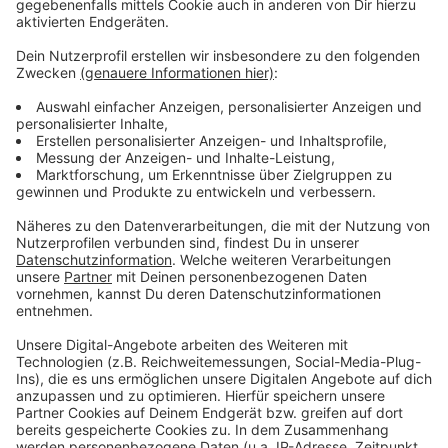
Euro entdeckt
Anzeige
Letzte Woche haben die Beamten dann
Durchsuchungsbeschlüsse für die Plantage und auch
für die Wohnungen der beiden Frauen vollstreckt – und
dabei einen ziemlich großen Fund gemacht. Denn bei
der Durchsuchung der Plantage wurden mehrere
hundert Cannabispflanzen entdeckt, die haben einen
Gesamtwert von mehreren hunderttausend Euro, sagt
die Polizei. Außerdem haben die Polizisten sowohl an
der Plantage als auch in einer der Wohnungen noch
mehrere tausend Euro Bargeld sichergestellt. Die
Ermittlungen gegen die beiden Frauen laufen jetzt
weiter, heißt es.
Anzeige