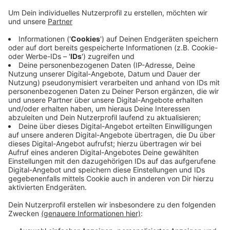
vorgenommen haben.
Die Staatsanwaltschaft hat die Tat als
Vergewaltigung angeklagt. Nach einer
Hochzeitsfeier sollen Täter und Opfer alleine in
der Gemünder Schützenhalle gewesen sein. Dann
habe der Mann die Tür abgeschlossen und die Frau
vergewaltigt. Beide hätten nach Angaben eines
Gerichtssprechers zuvor in keiner erkennbaren
Beziehung zueinander gestanden. In dem Prozess
könnte in der kommenden Woche das Urteil fallen.
Veröffentlicht:
Mittwoch, 15.07.2020 07:23
Anzeige