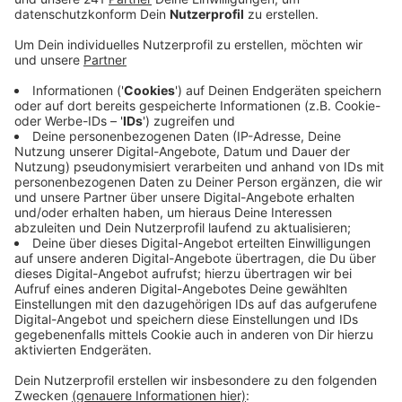
Veröffentlicht:
Dienstag, 13.09.2022 15:47
Anzeige
Wenn möglich sollten die Außenwände und
Außenecken freigehalten werden. Falls Möbel nicht
anders gestellt werden können, sollte ein großer
Abstand zur Wand eingehalten werden – mindestens
10 Zentimeter. Nach dem Duschen solle man das
Spritzwasser sofort von Fliesen und Fugen mit einem
Abzieher entfernen. Außerdem würde gleichmäßiges
Heizen helfen. Besser wäre es die ganze Wohnung auf
19 Grad zu heizen, anstatt nur ein paar Räume auf 21
Grad zu bringen und den Rest nicht zu heizen – so die
Verbraucherzentrale.