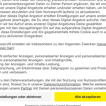
Anzeige
Bei ihr kommen zumindest aktuell vermehrt solche Fä
Tipps für Betroffene zusammengestellt. Das Wichtigs
unbedingt wehren. Das heißt: Statt das Paket einfac
Kundenservice kontaktieren und erstmal darauf hinwei
Dafür ist gut, wenn man schon bei der Annahme des
die richtige Größe und das richtige Gewicht achtet.
Zeugen öffnen, zum Beispiel vor dem Paketboten, o
dem Paketschein steht außerdem das Gewicht des Pa
aufbewahren. Und wenn es dann trotzdem weiterhin P
Rechtsmittel einlegen, rät die Verbraucherzentrale.
Experten, denn in der Beweispflicht ist der Verkäufer
Anzeige