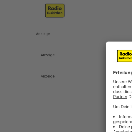
Anzeige
Anzeige
Anzeige