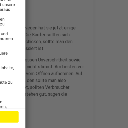
lle auf. Deswegen hat sie jetzt einige
te zuerst: Die Käufer sollten sich
h zurück zu schicken, sollte man den
sen, was passiert ist.
 Pakets auf dessen Unversehrtheit sowie
 Und wenn was nicht stimmt: Am besten vor
der ein Video vom Öffnen aufnehmen. Auf
kets drauf, den sollte man also
robleme gibt, sollten Verbraucher
 Die Chancen stehen gut, sagen die
.