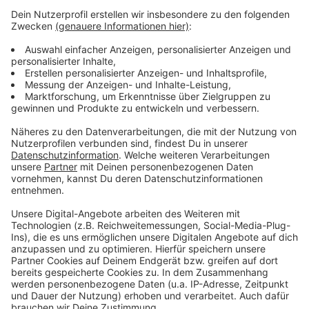
an die Eisenindustrie, Metallverhüttung oder
Sägewerken."
Nutzen aus der Wasserkraft zieht bisher vor allem der
Wasserverband Eifel Rur. Alle seine Talsperren
verfügen über Wasserkraftwerke, mit denen Strom
produziert wird. So unter anderem die Rurtalsperre,
Urfttalsperre und Oleftalsperre.
Anzeige
Anzeige