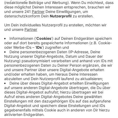
Anzeige
Doch die vorhandenen Möglichkeiten würden kaum
genutzt, kritisiert der Verband. Er verweist auf die
entsprechenden Gesetze und Verordnungen. Durch die
industrielle Nutzung in den vergangenen Jahrhunderten
seien in der Nordeifel teils noch Wehranlagen
vorhanden und nutzbar, sagt Hubert Verbeek vom
Landesverband Erneuerbare Energien im Radio
Euskirchen Interview:
"Man brauch sich nur noch einmal
vergegenwärtigen, dass sämtliche vorindustrielle
Produktion, die seinerzeit in der Nordeifel
vorhanden war, fast ausschließlich auf der
Wasserkraft beruht hat. Ich denke da vor allem