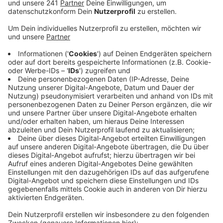
Veröffentlicht:
Montag, 06.07.2026 06:26
Anzeige
Nach deren Einschätzung war die Stadt so voll wie
noch nie bei einem CSD. Rund 1,5 Millionen Menschen
hätten demonstriert. Auch die Ordnungsbehörden
hätten diesen Eindruck bestätigt, sagt Niklas Kaiser
vom ColognePride. NRW-Innenminister Herbert Reul
sagte, er mache sich zunehmend Sorgen: "Wir haben
zunehmend Menschen, die den Anspruch erheben, zu
bestimmen, wie man leben muss. Und das ist ein
Irrtum.» Laut Polizei und Veranstaltern verlief der Tag
insgesamt friedlich. Gegen 18 Uhr rollte der letzte
Wagen über die Deutzer Brücke. Bei dem Zug hatten
250 Gruppen und 60.000 Teilnehmer mitgemacht.