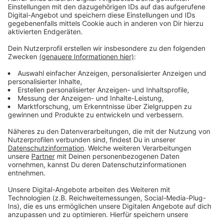
Anzeige
Geld für Kölsch, aber auch für Hilfsprojekte
Anzeige
Das gesammelte Geld wird aufgeteilt: Die Hälfte wird
am Abend in die Kneipe getragen, die andere Hälfte
wird gespendet. Los geht es mit dem Äerzebär-Gang
in Kommern um 14 Uhr.
Anzeige
Veilchendienstagszüge noch in fünf Orten
Anzeige