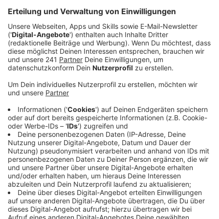
geht durch die Straßen. So wird der Winter
vertrieben. Im Kreis Euskirchen sind aber auch
noch Karnevalszüge unterwegs.
Veröffentlicht:
Dienstag, 04.03.2025 05:29
Anzeige
Der Äerzebär ist ein Mann, eingewickelt in über 20 Kilo
Erbsenstroh, daher auch der Name. Er wird durch die
Straßen Kommerns geführt, nach sieben Stunden wird
er am Bleibach aus dem Erbsenstroh geschnitten, das
Stroh wird verbrannt. Zur Äerzebär-Truppe gehört
auch eine zusammengewürfelte Musikgruppe, die für
Stimmung sorgt. An den Straßen stehen Leute, geben
Schnäpse aus, machen Selfies mit dem Äerzebär und
stecken Geld in Spendendosen.