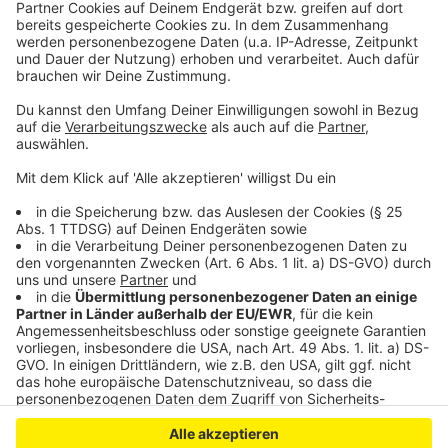
Das ist aber nicht die einzige Veranstaltung zum
Karneval am Veilchendienstag: Es gehen noch fünf
Züge, in Blankenheim-Ripsdorf, Hellenthal-Hecken,
Kall-Scheven, Mechernich-Firmenich/Obergartzem und
Mechernich-Harzheim. Start ist auch jeweils kurz nach
14 Uhr.
Anzeige
Anzeige
Anzeige