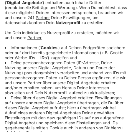
Anzeige
Die Details der Vorfälle
Anzeige
In der Münsterstraße wurden eine Glastüre und eine
Fensterscheibe mit einem Pflasterstein und einem
Sandsack beschädigt. Am Basingstoker Ring war eine
Person zu beobachten, die mehrfach Steine gegen die
Fensterscheiben der Schule warf, wodurch drei
Scheiben beschädigt wurden. Die Täter sind bislang
unbekannt.
Anzeige