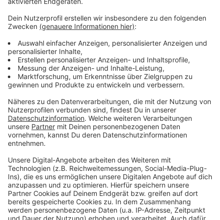
Zeugenbeschreibung und Polizeiaufruf
Anzeige
Vier Personen wurden in der Nähe der Tatorte
beobachtet und wie folgt beschrieben: männlich, mit
dunklen Haaren, zwischen 16 und 20 Jahre alt und
zwischen 1,75 m und 1,85 m groß. Einer trug eine helle
Jacke, eine schwarze Hose und weiße Schuhe. Die
Polizei Euskirchen nimmt Hinweise entgegen und
bittet um Mithilfe bei der Aufklärung der Taten.
Anzeige