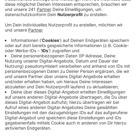
„usselig“. Sarah Puckert will wissen, wie sich die
Bedeutung und Aussprache von „usselig“ je nach
Region im Rheinland unterscheiden.
„Usselig“ gibt es dabei in etwa zehn verschiedenen
Varianten von „oselig“ bis „üselig“. Während wir
damit eher nasskaltes Wetter bezeichnen,
bedeutet es in anderen Dialekten auch schon
einmal so etwas wie „kleingewachsen“,
„schmutzig“ oder „schlecht“.
Auf ihrer Webseite hat sie zu dem Thema mit
ihrem Team eine
Karte
angelegt, auf der sie die
regionalen Unterschiede zeigt. Um die Karte aber
noch genauer zu machen, sind wir hier aus dem
Kreis Euskirchen gefragt:
Das Team um Sarah Puckert möchte gerne
wissen, wie die Leute hier das Wort aussprechen
und welche Bedeutung es für sie hat.