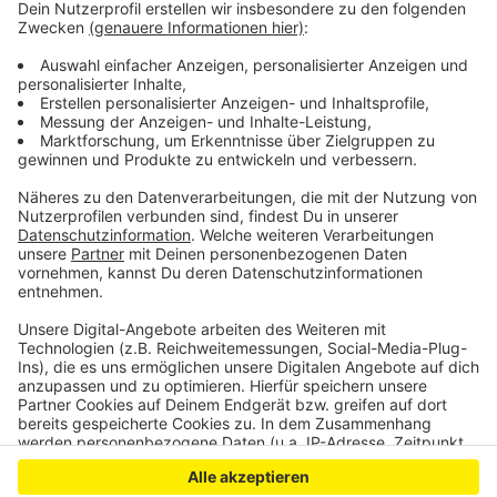
Wer bei der Forschung des Sprachteams helfen
möchte, kann sich bei Sarah Puckert unter der E-
Mail-Adresse
sarah.puckert@lvr.de
melden.
Veröffentlicht:
Montag, 27.01.2020 11:54
Anzeige
Anzeige
Anzeige