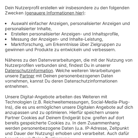
Dabei bedrohten sie die Frau mit einem Akkuschrauber
und zwangen sie, ihren Tresor zu öffnen. Aus diesem
erbeuteten sie erneut Geld und Wertsachen im Wert
von mehr als 23.000 Euro.
Zwei der Männer wurden wegen erpresserischen
Menschenraubs zu mehrjährigen Haftstrafen verurteilt.
Der dritte Angeklagte erhielt eine Bewährungsstrafe
wegen Anstiftung zum Einbruch und Diebstahl.
Anzeige
Anzeige