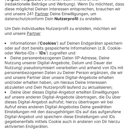
Veröffentlicht:
Freitag, 18.07.2025 16:07
Anzeige
Das Bonner Landgericht hat ein Urteil zu zwei
Raubüberfällen gefällt, die sich im September des
vergangenen Jahres in Zülpich ereignet haben. Opfer
war eine ältere Frau, bei der innerhalb weniger Tage
gleich zweimal eingebrochen wurde.
Die Richter sahen es als erwiesen an, dass einer der
Angeklagten mit einem unbekannten Mittäter
zunächst in die Wohnung der Frau eingebrochen ist und
Schmuck sowie Bargeld im Wert von fast 85.000 Euro
gestohlen haben. Elf Tage später kehrte er mit den
beiden anderen Angeklagten zurück, sie klingelten
nachts unter einem Vorwand und drangen erneut in die
Wohnung ein.