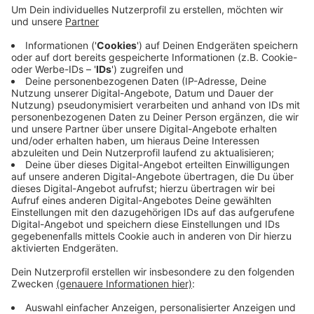
der Grund gewesen. Nach etwa einer halben
Stunde konnten die Techniker demnach die ersten
Haushalte wieder ans Netz anschließen. Kurz nach
10 Uhr seien auch die letzten betroffenen
Haushalte wieder versorgt gewesen. Die Ursache
für den Kabelfehler sei noch unklar. Die Techniker
seien noch vor Ort und auf der Suche, sagte eine
Sprecherin von Westnetz.
Veröffentlicht:
Donnerstag, 10.12.2020 11:22
Anzeige
Anzeige