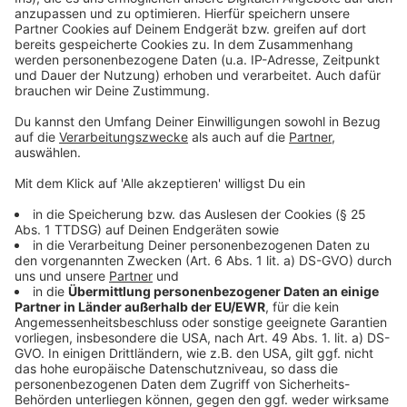
Europäischer Gerichtshof stellte Weichen
Anzeige
Das Bundesarbeitsgericht hatte die beiden Fälle aus
NRW vor seiner Entscheidung dem Europäischen
Gerichtshof (EuGH) in Luxemburg vorgelegt. Er sollte
prüfen, ob europäisches Recht eine Verjährung des
Urlaubsanspruchs gestatte, "wenn der Arbeitgeber
den Arbeitnehmer nicht durch entsprechende
Aufforderung und Hinweise tatsächlich in die Lage
versetzt hat, seinen Urlaubsanspruch auszuüben". Die
Entscheidung im September war eindeutig: Nein, sagte
der Gerichtshof in Luxemburg. Urlaub könne nicht
verjähren oder bei langer Krankheit verfallen, wenn
Arbeitgeber ihren Informations- und
Mitwirkungspflichten nicht nachkämen, so der EuGH.