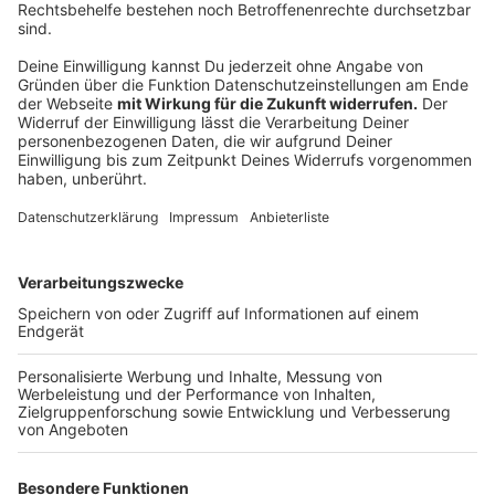
Das wurde nun in deutsches Recht umgesetzt. "Es
wird nicht die allerletzte Entscheidung sein zum
Urlaubsrecht", sagte der Vorsitzende Richter Heinrich
Kiel in der Verhandlung.
Anzeige
Urlaub nach langwieriger Krankheit
Anzeige
Grundsätzlich gilt nach Angaben von Arbeitsrechtler
Thüsing, dass Urlaub bei langwieriger Krankheit 15
Monate nach Ende des Urlaubsjahres verfällt. Diesen
Grundsatz bestätigte das Gericht am Dienstag.
Allerdings kommt es nicht zum Urlaubsverfall, wenn
Arbeitnehmer im betreffenden Jahr zumindest
teilweise gearbeitet haben und ihr Chef seine