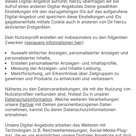
Urlaub
Anzeige
Bei Kontroversen um die Verjährung von Urlaub gelten
nun ähnliche Regeln, die das Bundesarbeitsgericht
bereits 2019 zu der Frage aufgestellt hat, wann Urlaub
verfällt. Erstmals nahmen sie damals die Arbeitgeber
in die Pflicht, aktiv zu werden: Sie müssten ihre
Beschäftigten "klar und rechtzeitig" auf nicht
genommenen Urlaub hinweisen. Mit den
Entscheidungen schlossen die Richter eine Lücke im
Bundesurlaubsgesetz, das zu diesen Fragen keine
Aussagen trifft. Ganz grundsätzlich sind Arbeitnehmer
in Deutschland laut Gesetz angehalten, ihren Urlaub
möglichst im laufenden Kalenderjahr zu nehmen.
Anzeige