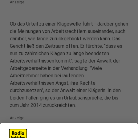
Anzeige
Ob das Urteil zu einer Klagewelle führt - darüber gehen
die Meinungen von Arbeitsrechtlern auseinander, auch
darüber, wie lange zurückgeblickt werden kann. Das
Gericht ließ den Zeitraum offen. Er fürchte, "dass es
nun zu zahlreichen Klagen zu lange beendeten
Arbeitsverhältnissen kommt", sagte der Anwalt der
Arbeitgeberseite in der Verhandlung. "Viele
Arbeitnehmer haben bei laufenden
Arbeitsverhältnissen Angst, ihre Rechte
durchzusetzen", so der Anwalt einer Klägerin. In den
beiden Fällen ging es um Urlaubsansprüche, die bis
zum Jahr 2014 zurückreichten.
Anzeige