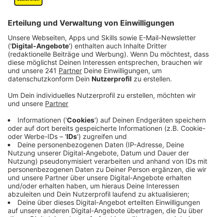
Die Bedeutung des Urteils
Anzeige
Die höchstrichterliche Entscheidung hat
weitreichende Konsequenzen für Arbeitnehmer - ihre
Position ist bei Streit um nicht genommenen Urlaub
gestärkt. "Oft ist das der Fall bei einem Jobwechsel
oder wenn ein Arbeitsverhältnis aus einem anderen
Grund aufgelöst wird", sagte der Bonner
Arbeitsrechtler Gregor Thüsing. "Bisher haben sich
einige Arbeitgeber auf die Verjährungsfrist von drei
Jahren verlassen – aber die gilt nun nicht mehr
automatisch."
Anzeige
Regeln für Verfall sowie Verjährung von