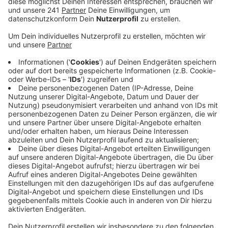
Anzeige
Grund dafür ist, dass bisheriger Stammkeeper Marvin
Schwäbe nicht mit in die zweite Liga gehen möchte. Er
schaut sich schon nach neuen Vereinen um.
"Wir haben einen hochtalentierten
Nachwuchstorwart, der wahrscheinlich einer der
talentiertesten überhaupt im deutschen Fußball
ist - mit Jonas Urbig." - Christian Keller,
Sportchef 1. FC Köln
Der Effzeh darf aufgrund einer Transfersperre keine
neuen Spieler verpflichten, deshalb setzen die
Verantwortlichen vor allem auf die Jugend. Urbig ist
2019 deutscher B-Jugend-Meister geworden.