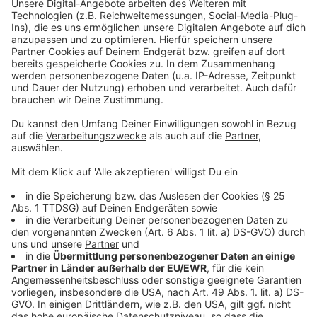
MOBY – Run on
INXS – Kiss the dirt (Falling down the mountain)
PROCLAIMERS – 500 Miles
NITS – In the Dutch mountains
ROBBIE WILLIAMS – the road to Mandalay
IKE & TINA TURNER – River Deep Mountain high
RUDIMENTAL feat. JOHN NEWMAN – Not giving in
U2 – I still haven’t found what I’m looking for (live)
DAFT PUNK – Around the world
VANESSA CARLTON – A thousand miles
BON IVER – Skinny love