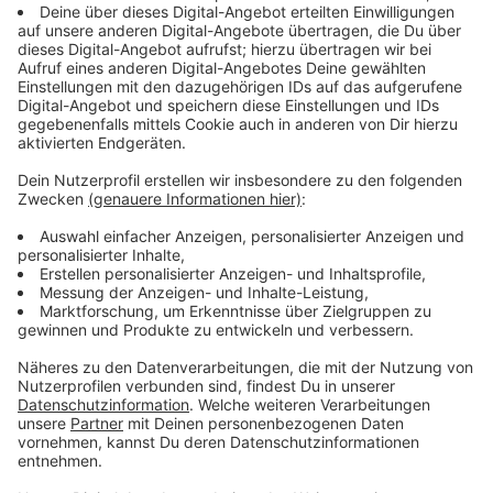
Akzeptieren
Anzeige
powered by
Usercentrics Consent
Management Platform
Hier die ganze Liste:
K2 – Der Berg ruft
THE CHEMICAL BROTHERS – Leave home
BLACKEYED PEAS – Let’s get it started
COLDPLAY – Viva la vida
QUEEN – Don’t stop me now
AVICII – Levels
FLEET FOXES - White winter hymnal
NANCY SINATRA – These boots are made for walking