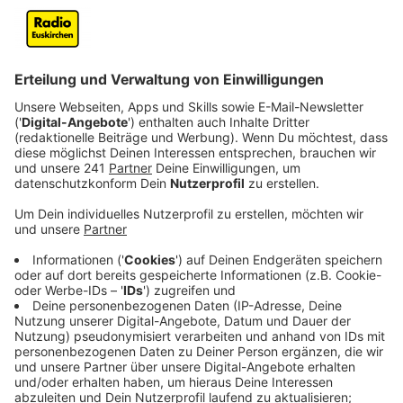
Wir benötigen Ihre
Zustimmung, um den YouTube
Video-Service zu laden!
Wir verwenden einen Service eines
Drittanbieters, um Videoinhalte
einzubetten. Dieser Service kann
Daten zu Ihren Aktivitäten
sammeln. Bitte lesen Sie die
Details durch und stimmen Sie der
Nutzung des Service zu, um dieses
Video anzusehen.
Mehr Informationen
Ihr wollt den perfekten Soundtrack für euren Urlaub in
den Bergen? Kein Problem, hier bekommt ihr ihn.