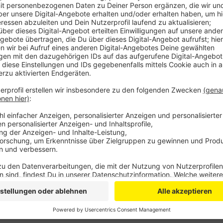
Nach ersten Erkenntnissen der Polizei haben die unb
Stein eingeworfen und sind so in das Haus gelangt. 
Schubladen durchwühlt. Dabei haben sie Reisepässe 
außerdem aber auch ein Kopfkissen. Die Polizei hat je
aufgenommen und sucht auch nach Zeugen, wer etwas
Polizei melden.
Anzeige