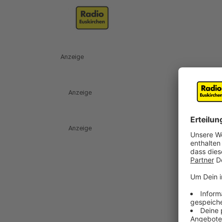
Anzeige
Anzeige
Anzeige