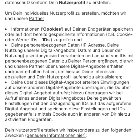
Sattelauflieger gestohlen.
Veröffentlicht:
Mittwoch, 05.03.2025 06:36
Anzeige
Der LKW-Auflieger war sogar noch voll beladen. Er
hatte Edelstahlrohre im Wert von über 100.000 Euro
geladen. Wie die Polizei mitteilt, war der
Sattelauflieger Freitagvormittag (28.02.) auf einem
Firmengelände in der Veynaustraße abgestellt worden.
Montagnachmittag (03.03.) war er weg.
Die Diebe haben dazu das Vorhängeschloss des
Einfahrtstores durchtrennt, dann das Tor
aufgeschoben und den Auflieger mitgenommen.
Anzeige