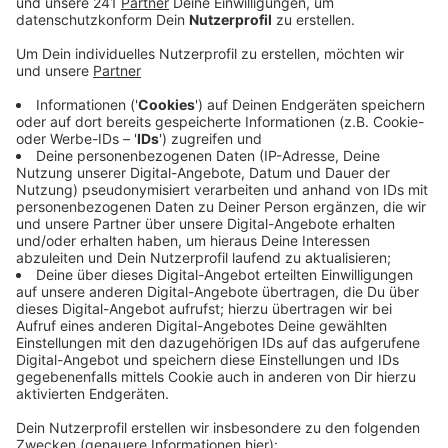
Anzeige
Wie die Polizei mitteilte, war der Fußgänger gegen
16:30 Uhr zusammen mit seiner Tochter und zwei
Hunden Am Swisterberg, einem kleinen Waldweg,
unterwegs. Von hinten rief dann ein Fahrradfahrer, der
sich mit seinem Hund in hoher Geschwindigkeit
näherte. Der Fußgänger stürzte und verletzte sich
dabei. Nachdem der Radfahrer das erkannte, fuhr er
schnell vom Unfallort weg. Die Polizei sucht jetzt nach
diesem Mann – er soll einen belgischen Schäferhund
dabei gehabt haben. Wer zu dem Vorfall etwas sagen
kann, meldet sich bitte bei der Kreispolizei.
Hinweise
werden telefonisch an 02251 799-460 oder 02251
799-0 oder per Email an
poststelle.euskirchen@polize.nrw.de
erbeten.