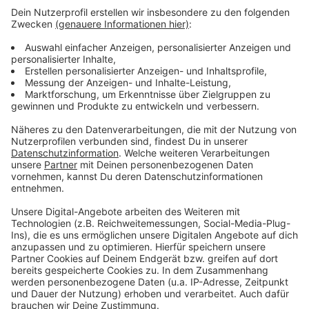
haben, heißt es von der Polizei.
Das Problem: Es gab
vor Ort keine unabhängigen Zeugen des Unfalls. Das
Verkehrsunfallteam ist angerückt, um die Spuren zu
sichern. Diese Arbeiten werden voraussichtlich bis in
den Nachmittag andauern. Solange bleibt die L110 am
weißen Stein in beiden Richtungen gesperrt. Auch
Kräfte der belgischen Polizei sind im Einsatz, um die
Fahrbahn in Richtung Belgien abzusperren.
Anzeige
Anzeige
Anzeige