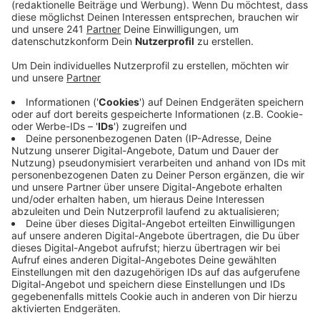
Anzeige
Auto- und Fahrradfahrer stießen zusammen
Anzeige
In Hellenthal-Udenbreth, am weißen Stein, hat es am
Freitagvormittag (11. Oktober) einen tödlichen Unfall
gegeben. Nach ersten Angaben der Polizei ist ein
Fahrradfahrer mit einem Auto zusammengestoßen und
dabei ums Leben gekommen. Laut einem
Polizeisprecher waren das Auto mit belgischem
Kennzeichen und der Fahrradfahrer nach ersten
Erkenntnissen in dieselbe Richtung unterwegs. D
er
Autofahrer soll den Fahrradfahrer überholt