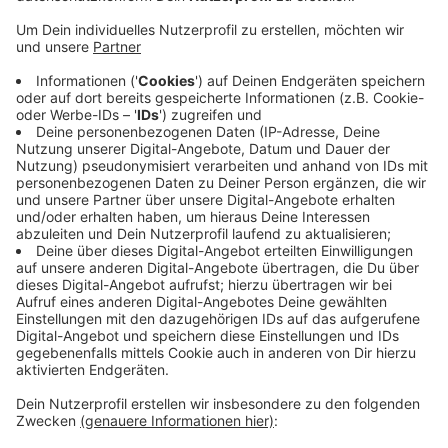
Anzeige
Die Unbekannten seien wohl über das Dach ins Innere
gelangt, so die Polizei. Dort haben sie dann Mikrofone
und Kabel geklaut. Durch den Einbruch über das Dach
des Gemeindegebäudes an der Bonner Straße wurde
außerdem das Dach beschädigt. Der Einbruch hat laut
Polizei zwischen Freitag 16.30 Uhr und Montag 9 Uhr
stattgefunden. Wer in dieser Zeit etwas beobachtet
hat, meldet sich bitte bei der Kreispolizei in
Euskirchen.
Anzeige