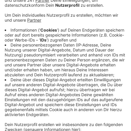
Anzeige
In vielen Orten im Kreis Euskirchen kümmert sich der
Erftverband um mehr Hochwasserschutz. Das merken
jetzt auch alle, die den Rundweg um den Zülpicher See
nutzen wollen. Da gilt bis voraussichtlich Mai eine
Umleitung.
Der Erftverband baut zwischen Floren und Lövenich
eine Rinne am Vlatterner Bach. Darüber soll bei
Hochwasser, Wasser in den Wassersportsee
überlaufen. Für diese Arbeiten ist aktuell der Fuß- und
Radweg am südlichen Seeufer unterbrochen. Der
Erftverband hat eine Umleitung für Fußgänger und
Radfahrer ausgeschildert. Die Arbeiten sollen im Mai
fertig sein.