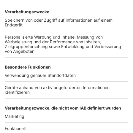
Die Facebook-Datennutzung:
https://www.internetworld.de/social-media/big-
data/daten-sammeln-soziale-netzwerke-
1448765.html
Die Entscheidung des BGH zur Facebook-
Datennutzung:
https://www.rtl.de/cms/kartellamt-setzt-sich-im-
streit-mit-facebook-vor-bgh-durch-4565341.html
Autor: Joachim Schultheis
Anzeige