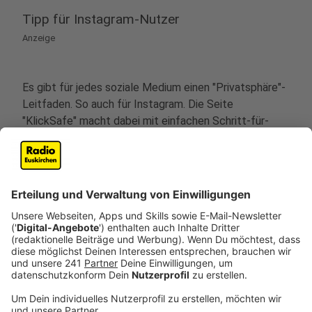
Tipp für Instagram-Nutzer
Anzeige
Es gibt für jedes soziale Medium einen "Privatsphäre"-
Leitfaden. So auch für Instagram. Die Seite
"KlickSafe" macht dabei mit einfachen Schritt-für-
Schritt-Anleitungen deutlich, wie schnell man doch
seine eigene Sicherheit auf Instagram erhöhen kann.
Hier geht's zur Anleitung
.
Anzeige
Für Eltern: Diese Daten nutzt die beliebte App
TikTok
Anzeige