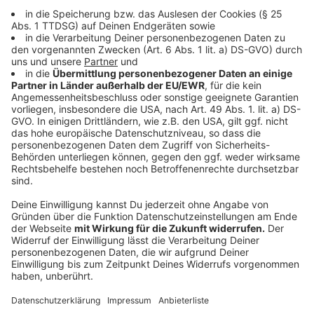
Das Fazit ist klar: Ohne Eigeninitiative werden Social-
Media-Nutzer ihre Daten nie wirklich schützen können.
Deshalb lohnt es sich, in regelmäßigen Abständen sich
zu informieren, welche Daten von einem benutzt
werden um so handeln zu können. Sichere Anleitungen
für alle großen Seiten und Netzwerke gibt es auf
"Klicksafe"
.
Weitere Links:
Die lange Liste der Nutzerdaten in Social-Media:
https://www.watson.ch/digital/native/865689393-
was-google-facebook-instagram-und-snapchat-von-
dir-wissen-die-laaaaange-liste