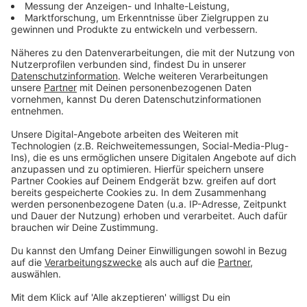
Zumindest sollen Eltern, deren Kinder noch nicht das
16. Lebensjahr erreicht haben, im "begleitenden
Modus" erfahren, was ihre Kinder überhaupt alles
veröffentlichen. Das geht über folgenden Weg:
Einstellung: "Digital Wellbeeing/Privatsphäre" und
"Einstellungen/Begleiteter Modus". Dass dadurch auch
Eltern die App herunterladen und nutzen, mache laut
Experten das System so perfide. Einerseits werde
darauf geachtet, dass Kinder geschützt die App
nutzen, andererseits aber würden dadurch nun die
Daten der Eltern angezapft und überwacht.
Anzeige
Wer sich schützen will, muss sich informieren
Anzeige