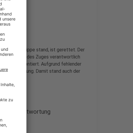
r auf der Kippe stand, ist gerettet. Der
e Organisation des Zuges verantwortlich
enamt konfrontiert. Aufgrund fehlender
 in der Auflösung. Damit stand auch der
hmen Verantwortung