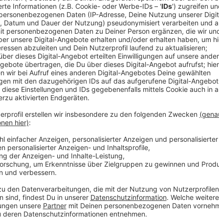
Es fehlte an Ehrenamtlern
Anzeige
Der Tulpensonntags-Zug in Euskirchen-Kuchenheim, de
Kuchenheimer Karnevals Club, der traditionell für di
war, sah sich mit einem Mangel an Nachwuchs im Ehr
Vorstandsmitglieder befindet sich der Verein derzeit
Zug und die After-Zoch-Party auf der Kippe.
Anzeige
Mitglieder der Dorfgemeinschaft überne
Anzeige