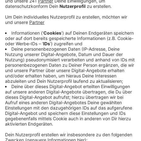
sicherstellen. Das Projekt ist bald in den letzten
Zügen.
Im nächsten Frühjahr soll der letzte Bauabschnitt
starten, bestätigt der Betriebsleiter des
Wasserverbands Oleftal. Es geht um knapp 14
Kilometer Leitung zwischen dem südlichsten
Punkt des Kreises Euskirchen bis nach Hellenthal-
Giescheid. Durch die Pipeline sollen im Jahr eine
Milliarde Liter Wasser fließen. Quasi der
Überschuss der Oleftalsperre. Der Verband betont
aber, dass das Wasser bei Bedarf auch in die
andere Richtung fließt - nämlich aus der Südeifel
nach Hellenthal.
Der Bau wäre schon fertig, hätte es keine
Verzögerungen bei den Genehmigungen gegeben.
Veröffentlicht:
Montag, 28.09.2020 15:50