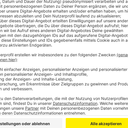
Im Kreis Euskirchen ist ein 51-jähriger Mann Opfer e
Bereits Ende Mai erhielt er einen Anruf von einem U
144.000 Euro versprach. Um das Geld zu erhalten, sol
Die Betrüger bauten ein glaubhaftes Szenario auf un
einen Messenger-Dienst. Dort wurde nahezu täglich g
Angaben der Euskirchener Polizei wirkten die Täter 
forderten den Mann zudem auf, eine App zu installie
In mehreren Überweisungen zahlte der Mann bis Ende 
auf verschiedene Konten. Erst als ihm Unstimmigkeit
wandte sich an die Polizei.
Die Euskirchener Polizei warnt erneut: Seriöse Unte
angebliche Gewinne. Es sollte niemals Geld überwie
Personen installiert werden.
Anzeige