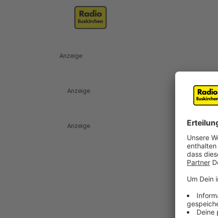
Anzeige
Anzeige
Anzeige