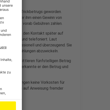
ines perfiden Trickbetrugs geworden.
nbekannten, der ihm einen Gewinn von
lte er jedoch vorab Gebühren zahlen.
d verlagerten den Kontakt später auf
eschrieben und telefoniert. Laut
äußerst professionell und überzeugend. Sie
ren, um die Zahlungen abzuwickeln.
Juli einen mittleren fünfstelligen Betrag
en auffielen, erkannte er den Betrug und
rnehmen verlangen keine Vorkosten für
sen oder Apps auf Anweisung fremder