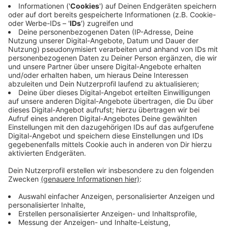
Anzeige
Habt ihr Lust auf Muskelkater? Dann haltet euch mit
Lagree fit. Der Trendsport kommt aus den USA und ist
auch was für Menschen, die eine Verletzung haben, da
es nicht besonders stark auf die Gelenke geht.
Trotzdem sollte man das Training auf dem speziellen
Trainingsgerät nicht unterschätzen. Danach ist man
erstmal platt.
Weitere Infos
Fitbodylab
Anzeige
Marion Curlis