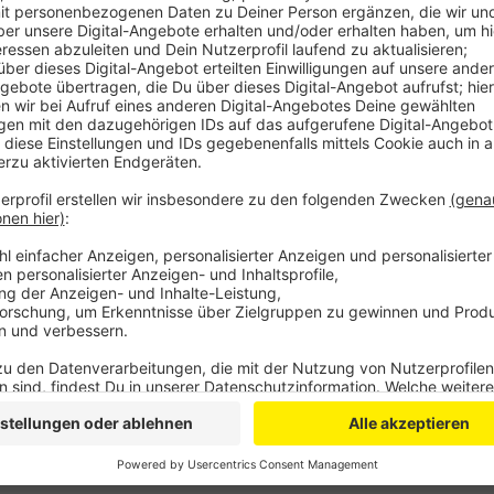
Außerdem haben auch Strohballen gebrannt. Das sagt
Flammen drohten zwischenzeitlich, auf ein angrenze
konnten die etwa 40 Einsatzkräfte jedoch verhindern
einzelnen Strohballen auseinandergezogen und Glutn
der örtliche Bauhof mit Baggern. Das DRK versorgte 
Gegen 17 Uhr war der Brand dann gelöscht. Eine Ein
Kreislaufbeschwerden ins Krankenhaus gebracht wer
Anzeige