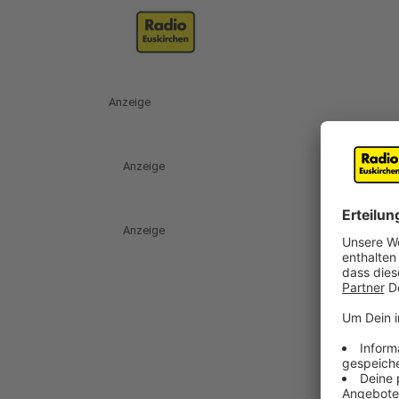
Anzeige
Anzeige
Anzeige