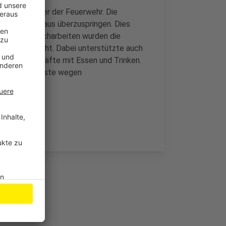
 ein Sprecher der Feuerwehr. Die
ndes Möbelhaus überzuspringen. Dies
. Für die Löscharbeiten wurden die
ester gelöscht. Dabei unterstützte auch
die Einsatzkräfte mit Essen und Trinken.
satzkraft musste wegen
den.