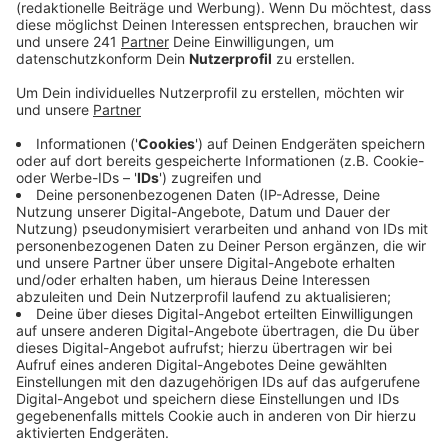
Anzeige
Wie die Gemeinde Blankenheim mitteilt, sind die B258
und im weiteren Verlauf die Landstraße bis Ahrbrück
bis 17 Uhr für den Autoverkehr gesperrt. Der
Schlusspunkt der Tour bleibt gleich: in Ahrbrück. Ab da
steht motivierten Radlern der Ahrtalradweg bis zum
Rhein zur Verfügung.
An den Straßenrändern gibt es viele verschiedene
Stationen, wo die Teilnehmerinnen und Teilnehmer
Pause machen und sich für die restliche Strecke
stärken können.
Die offizielle Eröffnung der Tour de Ahrtal findet am
Sonntag um 10 Uhr am Curtius-Schulten-Platz in
Blankenheim statt. Für den Tag bietet die RVK einen
kostenlosen Busshuttle
mit Radanhänger vom