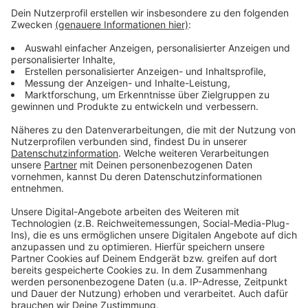
Bahnhof in Mechernich bis zum Bahnhof nach
Blankenheim an. Nachmittags fährt der Fahrradbus
auch wieder zurück.
Anzeige
©
Daniel Dähling
Anzeige
Anzeige