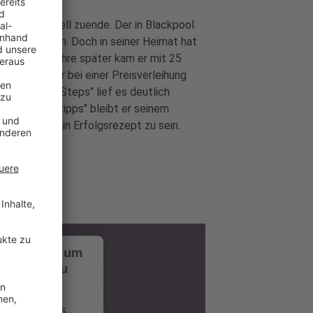
ür Tom schnell zuende. Der in Blackpool
ch überzeugen. Doch in seiner Heimat hat
.Ein paar Jahre später kam er mit 25
iben, wie er bei einer Preisverleihung
ingle "Small Steps" lief es deutlich
 Mit "Fingertipps" bleibt er seinem
as scheint sein Erfolgsrezept zu sein.
ustimmung, um
-Service zu
ervice eines