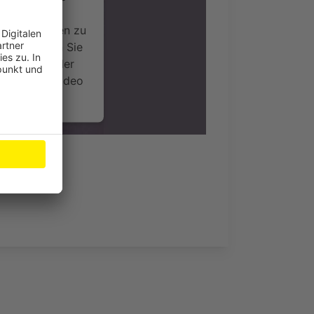
ideoinhalte
ce kann Daten zu
 Bitte lesen Sie
timmen Sie der
um dieses Video
.
onen
nsent Management