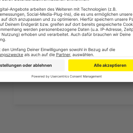
Drittanbieters, um V
einzubetten. Dieser Servi
Ihren Aktivitäten sammeln.
die Details durch und s
Nutzung des Service zu, 
anzusehen
Mehr Informati
Tom Gregory - Fingertips
Akzeptieren
Anzeige
powered by
Usercentrics Co
Platform