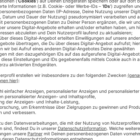
Bei der englischen Ausgabe von "The Voice" war es f
geborene Singer- und Songwriter konnte nicht wirkli
er danach ein paar Achtungserfolge verbuchen können
Pfund in der Tasche nach München, um Songs zu schre
erzählte. Diese Idee zahlte sich aus. Nach seiner Hits
besser für Tom. Jetzt ist der nächste Song am Start.
authentischen Stil, ohne viel Schnick-Schnak, treu. D
Anzeige
Wir benötigen Ihre Z
den YouTube Video
laden!
Wir verwenden einen S