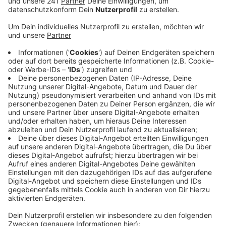
Veröffentlicht:
Mittwoch, 21.12.2022 12:01
Anzeige
Die Schussabgabe auf den Kopf des 31-Jährigen sei
gerechtfertigt gewesen, da dieser eine Polizeibeamtin
in den Schwitzkasten genommen und mit einem
Messer am Hals bedroht hatte. Der etwa vier Meter
entfernt stehende Polizeibeamte habe keine andere
Möglichkeit gehabt, „als den Angriff auf die Kollegin
dadurch abzuwehren, dass er einmal auf den
Kopfbereich schoss“. Die Polizei war Ende Oktober
alarmiert worden, weil der 31-Jährige versuchte,
gewaltsam in das Haus seiner Eltern einzudringen. Die
Mutter hatte den Notruf gewählt. Nach Angaben der
Ermittler hatte der Beamte nur einen Schuss
abgegeben. Der 31-Jährige war vor Ort gestorben.