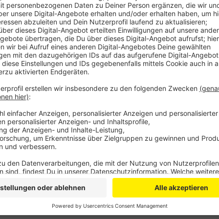
Am Freitagabend (25. Juli) ereignete sich in Köln-Po
zwei Motorradfahrer ums Leben kamen. Nach Angaben
Motorräder frontal zusammen.
Einer der Fahrer konnte bislang nicht identifiziert we
20-jähriger Mann. Zeugenaussagen zufolge soll ei
vorausgegangen sein.
Bei dem Unfall wurde auch ein Auto beschädigt. Die 23
Beifahrerin erlitten einen Schock, blieben jedoch körp
Die Ermittlungen zur genauen Unfallursache dauern a
Anzeige