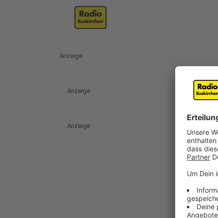
Anzeige
Anzeige
Anzeige