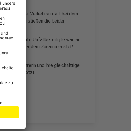
rz ein schwerer Verkehrsunfall, bei dem
 der Polizei stießen die beiden
rden. Der zweite Unfallbeteiligte war ein
n Überholmanöver dem Zusammenstoß
-jährige Fahrerin und ihre gleichaltrige
erlich unverletzt.
n.