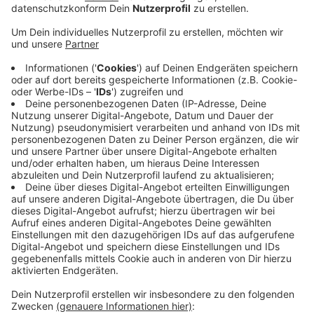
Veröffentlicht:
Dienstag, 31.01.2023 16:11
Anzeige
Jahrelang gab es aus unserer Region Kritik an den
maroden Atomreaktoren. Sie mussten wegen Mängeln
und Rissen mehrfach heruntergefahren werden. Im
Falle eines Austritts von radioaktiven Stoffen hätte
der oft vorherrschende Westwind die Stoffe in
Richtung des Kreises Euskirchen tragen können. Ein
endgültiger Ausstieg aus der Atomkraft in Belgien ist
die Abschaltung von Tihange 2 aber noch nicht. Um die
Energiesicherheit in Belgien zu gewährleisten ist
geplant, andere Meiler noch bis 2035 weiterlaufen zu
lassen.
Anzeige