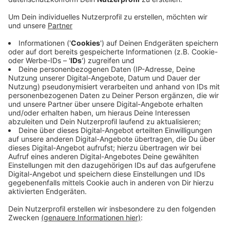
Anzeige
Wer bei uns in Eifel und Rheinland Pferde, Schweine,
Schafe, Ziegen, Gehegewild, Geflügel oder Bienen hält
muss das machen. Dabei ist es egal, ob es sich um
Landwirte oder Hobby-Halter handelt. Die
Tierseuchenkasse leistet bei Tierseuchen
Entschädigungen an die Halter und Landwirte und
unterstützt sie auch bei vorbeugenden Maßnahmen.
So greift die Tierseuchenkasse aktuell zum Beispiel,
wenn betroffene Betriebe ihre Tiere keulen müssen
und die Ställe desinfizieren müssen, aufgrund von
Vogelgrippe-Fällen.
Anzeige