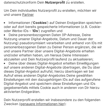
Anzeige
Das THW Euskirchen zählte fast 10.770
Dienststunden, davon gab es 1.450 Einsatzstunden.
Die Einsätze waren vielfältig: Die Mitarbeiterinnen und
Mitarbeiter des Technischen Hilfswerks unterstützten
Polizei und Feuerwehr etwa nach
Geldautomatensprengungen und Bränden. Unter
anderem wurden Sichtschutzwände und Beleuchtung
aufgebaut. Beim Waldbrand im Mai in Euskirchen-
Kirchheim war auch ein THW-Radlader im Einsatz, um
die Bekämpfung von Glutnestern im Boden zu
ermöglichen. Auch in Düren, Simmerath und im Rhein-
Sieg-Kreis half das THW Euskirchen.
Anzeige