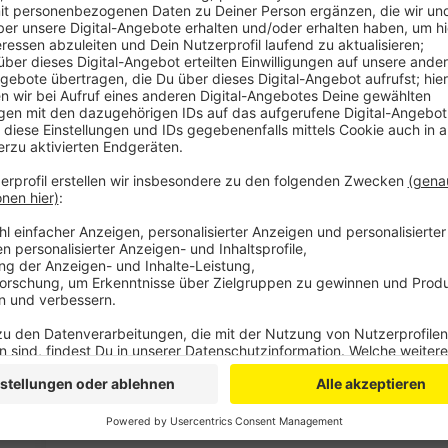
Licht für die Aufräumarbeiten zu liefern.
Nach Auskunft der Feuerwehr vom Mittwochabe
tornadoartigen Wind betroffen. Einige seien bei
untergekommen. Anderen hat ein Hotelier im Or
Häuser hätten kein Obergeschoss mehr, sagte de
derzeit nicht bewohnbar. Es habe fünf Leichtver
allem zwei Straßenzüge getroffen. Am Donnersta
aufzuräumen und beschädigten Häuser zu repari
Schon Mittwochmorgen waren die Helfer des Eu
ausgerückt. Dort drohte ein Abwasserkanal in e
Veröffentlicht:
Donnerstag, 14.03.2019 09:35
Anzeige