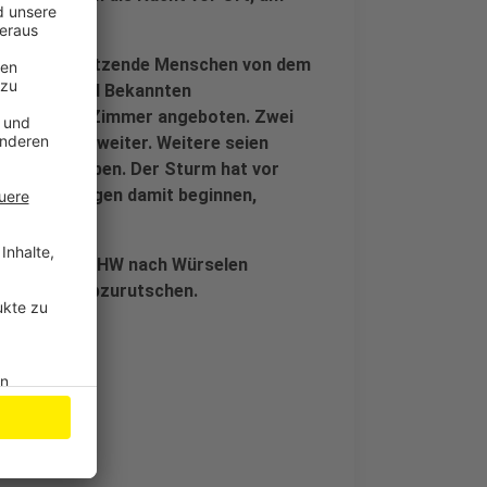
nd waren Dutzende Menschen von dem
 Freunden und Bekannten
t kostenlos Zimmer angeboten. Zwei
r Sprecher weiter. Weitere seien
letzten gegeben. Der Sturm hat vor
g will Roetgen damit beginnen,
eren.
skirchener THW nach Würselen
inem Fluss abzurutschen.