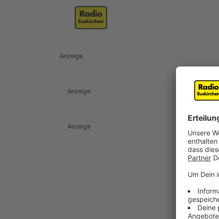
Anzeige
Anzeige
Anzeige