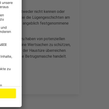
gsmaschen entweder nicht kennen oder
erden, dass sie die Lügengeschichten am
n mal wieder um angeblich festgenommene
e mit Namen zu haben von potenziellen
 Liste. Um seine Wertsachen zu schützen,
zei-Boten an der Haustüre überreichen.
 es sich um eine Betrugsmasche handelt.
 nie wieder.