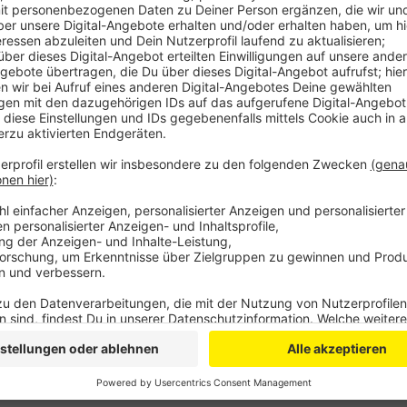
Leider gibt es immer noch Menschen, die die Betru
von den Anrufern derart an der Nase herumgeführt w
Ende doch glauben. Es geht in den aktuellen Fälle
Einbrecher.
Die Betrüger behaupten dabei am Telefon, eine List
Einbruchsopfern. Auch der Angerufene stehe auf der
solle er Geld und Schmuck einem vermeintlichen Poli
Die echte Polizei weist noch einmal daraufhin, dass
Wer drauf reinfällt, sieht seine Sachen wahrscheinlich
Anzeige