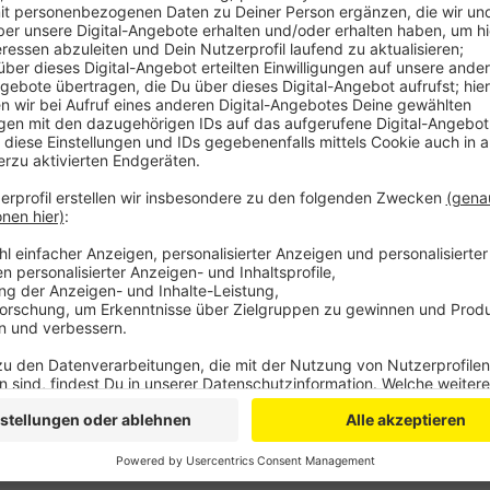
zusammengestoßen, dann von der Straße abgeko
gekracht. Danach flüchtete der Mann zu Fuß weite
Spur verloren. Die Polizei ermittelt wegen Unfall
50.000 Euro.
Veröffentlicht:
Donnerstag, 25.04.2019 15:57
Anzeige