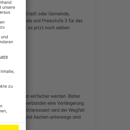
ufe 1 für die Stadt oder Gemeinde,
chbargemeinde und Preisstufe 3 für das
eim VRS gibt es jetzt noch sieben
und Bahnfahren einfacher werden. Bisher
den Verkehrsverbünden eine Verlängerung
 und Düren. Interessant wird der Wegfall
wischen Köln und Aachen unterwegs sind.