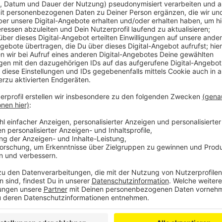
Dabei seien nur noch drei Zonen vorgesehen: Preisst
Preisstufe 2: Stadt/Gemeinde plus Nachbarstadt/Na
gesamte Nahverkehrsnetz von VRS und AVV. Allein b
Preisstufen.
Anzeige
Einheitlicher Tarif bringt Vorteile
Anzeige
Für Gelegenheitskunden soll mit der Änderung Bus- 
müssen sie wegen der Tarifgrenze zwischen den bei
bezahlen. Sie liegt genau genommen zwischen Kerpen
der Tarifgrenze also besonders für Menschen, die z
Anzeige